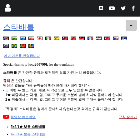
스타배틀
이 사이트를 번역합니다
Special thanks to
luca200799k
for the translation
스타배틀
은 간단한 규칙과 도전적인 답을 가진 논리 퍼즐입니다.
규칙
은 간단합니다.:
당신은 별들을 다음 규칙들에 따라 판에 배치해야 합니다.:
- 그 어떤 두 별도 가로, 세로, 대각선으로 모두 인접할 수 없습니다.
-
1★
퍼즐에서는 각 행, 열, 그리고 두꺼운 부분에 별이 하나씩 들어가야 합니다.
-
2★
퍼즐에서는 각 행, 열, 그리고 두꺼운 부분에 별이 두개씩 들어가야 합니다.
- "무경계" 스타배틀은 경계가 존재하지 않는다는것 외에는 규칙이 같습니다.
동영상 튜토리얼
규칙 숨기기
5x5/1★ 보통 스타배틀
6x6/1★ 보통 스타배틀