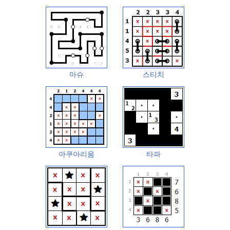
마슈
스티치
아쿠아리움
타파