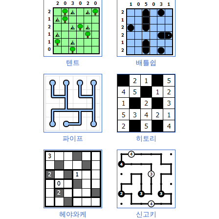
텐트
배틀쉽
파이프
히토리
헤야와케
신고키