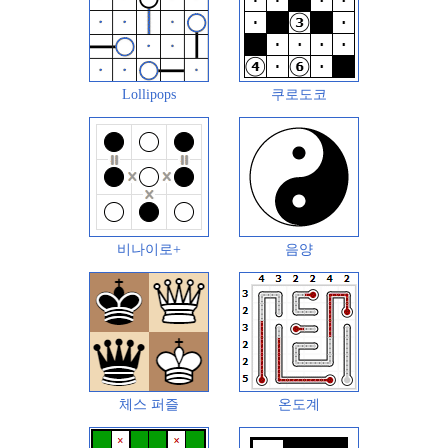
Lollipops
쿠로도코
비나이로+
음양
체스 퍼즐
온도계