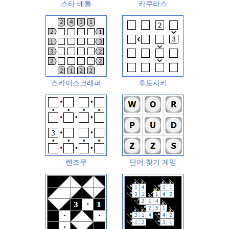
스타 배틀
카쿠라스
스카이스크래퍼
후토시키
렌조쿠
단어 찾기 게임