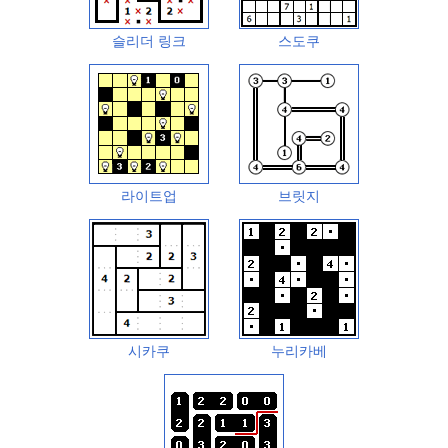
슬리더 링크
스도쿠
라이트업
브릿지
시카쿠
누리카베