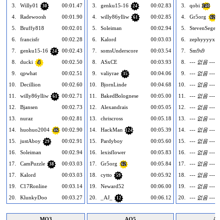
3.
Willy01
00:01.47
3.
genku15-16
00:02.83
3.
qobi
30
24
240
4.
Radewoosh
00:01.90
4.
willy86ylliw
00:02.85
4.
Gr5org
61
62
5.
Bruffy818
00:02.01
5.
Soleiman
00:02.94
5.
StevenSeger
6.
francisfr
00:02.28
6.
Kalord
00:03.03
6.
zephyyyyxh
7.
genku15-16
00:02.43
7.
somsUnderscore
00:03.54
7.
Sm9s9
24
8.
ducki
00:02.50
8.
ASxCE
00:03.93
8.
--- 없음 ---
4
9.
qpwhat
00:02.51
9.
valiyrae
00:04.06
9.
--- 없음 ---
35
10.
Decillion
00:02.60
10.
BjornLinde
00:04.68
10.
--- 없음 ---
11.
willy86ylliw
00:02.71
11.
BakedBolognese
00:05.00
11.
--- 없음 ---
61
12.
Bjansen
00:02.73
12.
Alexandrais
00:05.05
12.
--- 없음 ---
13.
nuraz
00:02.81
13.
chriscross
00:05.18
13.
--- 없음 ---
14.
huohuo2004
00:02.90
14.
HackMan
00:05.39
14.
--- 없음 ---
46
124
15.
justAboy
00:02.91
15.
Pardyboy
00:05.60
15.
--- 없음 ---
29
16.
Soleiman
00:02.94
16.
lexisflower
00:05.83
16.
--- 없음 ---
17.
CamPuzzle
00:03.03
17.
Gr5org
00:05.84
17.
--- 없음 ---
38
62
17.
Kalord
00:03.03
18.
cytto
00:05.92
18.
--- 없음 ---
59
19.
C17Ronline
00:03.14
19.
Neward52
00:06.00
19.
--- 없음 ---
20.
KlunkyDoo
00:03.27
20.
_AJ_
00:06.12
20.
--- 없음 ---
12
MO3
AO5
AO