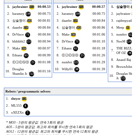
1.
jaybrainer
00:00.53
1.
jaybrainer
00:00.57
1.
심술쟁이
275
275
48
2.
haramey
00:00.73
2.
haramey
00:00.75
2.
jaybrainer
239
239
27
3.
심술쟁이
00:00.81
3.
daanbe
00:00.84
3.
rajdeepyada
484
239
4.
daanbe
00:00.84
4.
심술쟁이
00:00.86
4.
Meep
239
484
91
4.
DrVince
00:00.84
5.
Make
00:01.06
5.
numbrr
71
286
322
6.
hhhhhh2
00:00.94
6.
DrVince
00:01.10
6.
NooM
155
71
326
7.
Make
00:00.97
7.
Ethann
00:01.18
THE RIZZA
286
65
7.
OF OZ
30
8.
Ethann
00:00.99
8.
ⒺⒿⒸⓈⒹ
00:01.26
65
25
8.
Anand Raj
6
9.
ⒺⒿⒸⓈⒹ
00:01.08
9.
numbrr
00:01.29
25
322
9.
BrownJohnD
Douglas
10.
Willy01
00:01.39
30
10.
00:01.16
Shamlin Jr.
Douglas Sha
722
10.
Jr.
722
Robots / programmatic solvers
1.
tlstyer
151
2.
ML555
8
3.
xXEZXx
7
* MO3 - 3판의 평균값. 연속 3회의 평균.
AO5 - 5판의 평균값. 최고와 최저를 무시한 연속 5회의 평균.
AO12 - 12판의 평균값. 최고와 최저를 무시한 연속 12회의 평균.