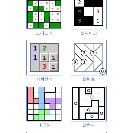
노리노리
모자이크
지뢰찾기
슬랜트
LITS
갤럭시