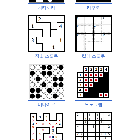
샤카샤카
카쿠로
직소 스도쿠
킬러 스도쿠
비나이로
노노그램